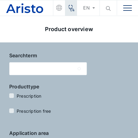
EN
Product overview
Searchterm
Producttype
Prescription
Prescription free
Application area