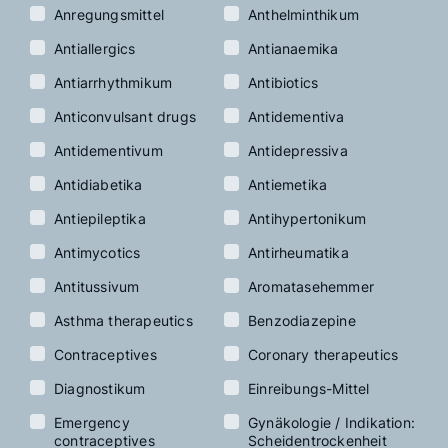
Anregungsmittel
Anthelminthikum
Antiallergics
Antianaemika
Antiarrhythmikum
Antibiotics
Anticonvulsant drugs
Antidementiva
Antidementivum
Antidepressiva
Antidiabetika
Antiemetika
Antiepileptika
Antihypertonikum
Antimycotics
Antirheumatika
Antitussivum
Aromatasehemmer
Asthma therapeutics
Benzodiazepine
Contraceptives
Coronary therapeutics
Diagnostikum
Einreibungs-Mittel
Emergency
Gynäkologie / Indikation:
contraceptives
Scheidentrockenheit