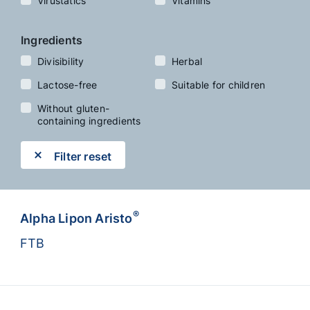
Virustatics
Vitamins
Ingredients
Divisibility
Herbal
Lactose-free
Suitable for children
Without gluten-
containing ingredients
Filter reset
®
Alpha Lipon Aristo
FTB