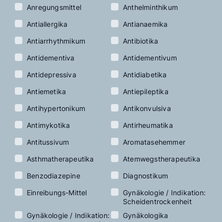
Anregungsmittel
Anthelminthikum
Antiallergika
Antianaemika
Antiarrhythmikum
Antibiotika
Antidementiva
Antidementivum
Antidepressiva
Antidiabetika
Antiemetika
Antiepileptika
Antihypertonikum
Antikonvulsiva
Antimykotika
Antirheumatika
Antitussivum
Aromatasehemmer
Asthmatherapeutika
Atemwegs­therapeutika
Benzodiazepine
Diagnostikum
Einreibungs-Mittel
Gynäkologie / Indikation:
Scheidentrockenheit
Gynäkologie / Indikation:
Gynäkologika