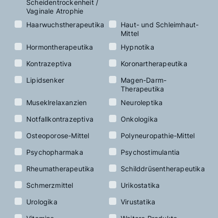
Scheidentrockenheit /
Vaginale Atrophie
Haarwuchstherapeutika
Haut- und Schleimhaut-
Mittel
Hormontherapeutika
Hypnotika
Kontrazeptiva
Koronartherapeutika
Lipidsenker
Magen-Darm-
Therapeutika
Museklrelaxanzien
Neuroleptika
Notfallkontrazeptiva
Onkologika
Osteoporose-Mittel
Polyneuropathie-Mittel
Psychopharmaka
Psychostimulantia
Rheumatherapeutika
Schilddrüsentherapeutika
Schmerzmittel
Urikostatika
Urologika
Virustatika