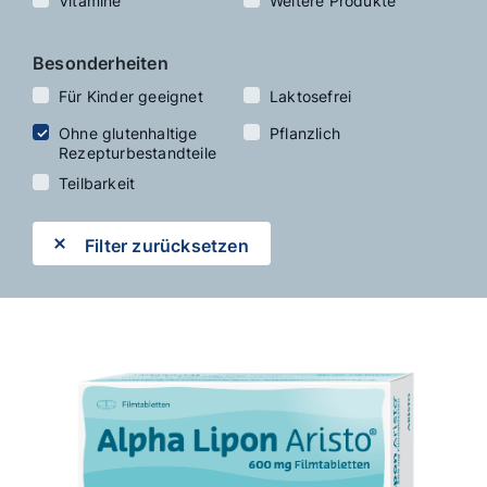
Vitamine
Weitere Produkte
Besonderheiten
Für Kinder geeignet
Laktosefrei
Ohne gluten­haltige
Pflanzlich
Rezeptur­bestandteile
Teilbarkeit
Filter zurücksetzen