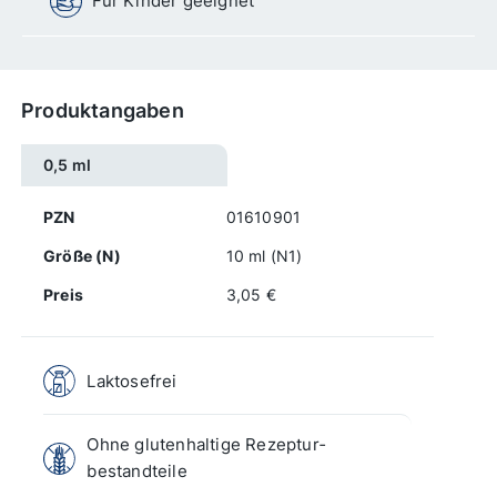
Für Kinder geeignet
Produktangaben
0,5 ml
PZN
01610901
Größe (N)
10 ml (N1)
Preis
3,05 €
Laktosefrei
Ohne gluten­haltige Rezeptur­
bestandteile