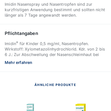
Imidin Nasenspray und Nasentropfen sind zur
kurzfristigen Anwendung bestimmt und sollten nicht
länger als 7 Tage angewandt werden.
Pflichtangaben
®
Imidin
für Kinder 0,5 mg/ml, Nasentropfen.
Wirkstoff: Xylometazolinhydrochlorid. Kdr. von 2 bis
6 J.: Zur Abschwellung der Nasenschleimhaut bei
Schnupfen, anfallsweise auftretendem
Mehr erfahren
Fließschnupfen (Rhinitis vasomotorica),
allergischem Schnupfen (Rhinitis allergica). Enthält
Benzalkoniumchlorid. Packungsbeilage beachten. Zu
Risiken und Nebenwirkungen lesen Sie die
ÄHNLICHE PRODUKTE
Packungsbeilage und fragen Sie Ihre Ärztin, Ihren
Arzt oder in Ihrer Apotheke. Apothekenpflichtig.
(Stand November 2023). Aristo Pharma GmbH,
Wallenroder Straße 8-10, 13435 Berlin.