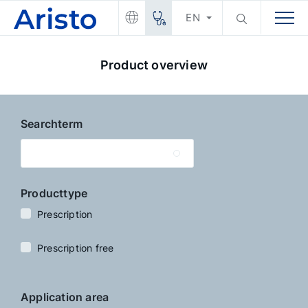
EN
Product overview
Searchterm
Producttype
Prescription
Prescription free
Application area