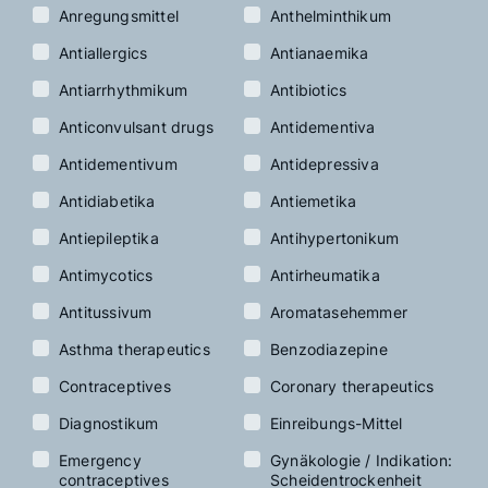
Anregungsmittel
Anthelminthikum
Antiallergics
Antianaemika
Antiarrhythmikum
Antibiotics
Anticonvulsant drugs
Antidementiva
Antidementivum
Antidepressiva
Antidiabetika
Antiemetika
Antiepileptika
Antihypertonikum
Antimycotics
Antirheumatika
Antitussivum
Aromatasehemmer
Asthma therapeutics
Benzodiazepine
Contraceptives
Coronary therapeutics
Diagnostikum
Einreibungs-Mittel
Emergency
Gynäkologie / Indikation:
contraceptives
Scheidentrockenheit