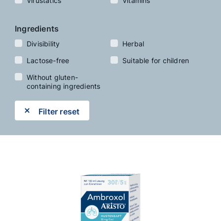
Virustatics
Vitamins
Ingredients
Divisibility
Herbal
Lactose-free
Suitable for children
Without gluten-
containing ingredients
Filter reset