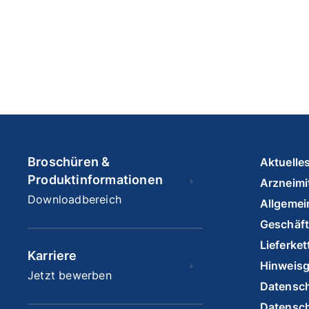
Broschüren &
Aktuelle
Produktinformationen
Arzneimit
Downloadbereich
Allgemei
Geschäf
Lieferke
Karriere
Hinweis
Jetzt bewerben
Datensch
Datensch