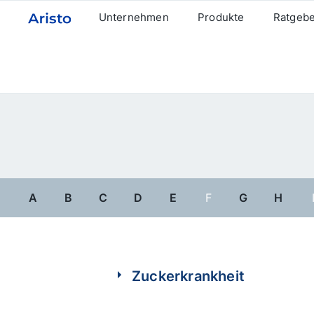
Unternehmen
Produkte
Ratgeb
Weitere Aristo Webseiten
A
B
C
D
E
F
G
H
Zuckerkrankheit