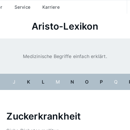
er
Service
Karriere
Aristo-Lexikon
Medizinische Begriffe einfach erklärt.
I
J
K
L
M
N
O
P
Q
Zuckerkrankheit