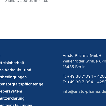
Siehe Diabetes mellitus
Aristo Pharma GmbH
s
Wallenroder Straße 8-1
telsicherheit
13435 Berlin
ne Verkaufs- und
T: +49 30 71094 - 420
tsbedingungen
F: +49 30 71094 - 425
ttensorgfaltspflichtengesetz
gebersystem
info@aristo-pharma.d
utzerklärung
utzeinstellungen