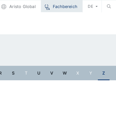
Aristo Global
Fachbereich
DE
R
S
T
U
V
W
X
Y
Z