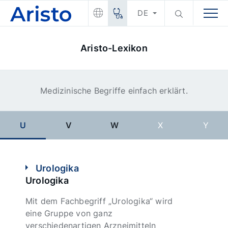
DE
Aristo-Lexikon
Medizinische Begriffe einfach erklärt.
U
V
W
X
Y
Urologika
Urologika
Mit dem Fachbegriff „Urologika“ wird
eine Gruppe von ganz
verschiedenartigen Arzneimitteln