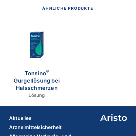
14,22 mg Alkohol (Ethanol) pro Sprühstoß,
ÄHNLICHE PRODUKTE
entsprechend 82,20 mg/ 1 ml Lösung (8 % w/w),
Methyl-4-hydroxybenzoat (Ph. Eur.) (E 218) und
Pfefferminz-Aroma. Packungsbeilage beachten. Zu
Risiken und Nebenwirkungen lesen Sie die
Packungsbeilage und fragen Sie Ihre Ärztin, Ihren
Arzt oder in Ihrer Apotheke. Apothekenpflichtig.
(Stand Mai 2024). Aristo Pharma GmbH,
Wallenroder Straße 8-10, 13435 Berlin.
®
Tonsino
Gurgellösung bei
Halsschmerzen
Lösung
Aktuelles
Arzneimittelsicherheit