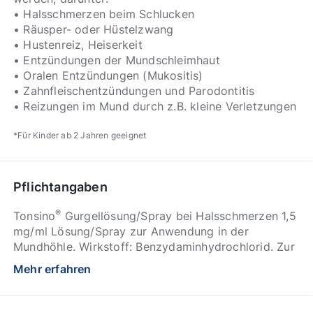
• Halsschmerzen beim Schlucken
• Räusper- oder Hüstelzwang
• Hustenreiz, Heiserkeit
• Entzündungen der Mundschleimhaut
• Oralen Entzündungen (Mukositis)
• Zahnfleischentzündungen und Parodontitis
• Reizungen im Mund durch z.B. kleine Verletzungen
*Für Kinder ab 2 Jahren geeignet
Pflichtangaben
®
Tonsino
Gurgellösung/Spray bei Halsschmerzen 1,5
mg/ml Lösung/Spray zur Anwendung in der
Mundhöhle. Wirkstoff: Benzydaminhydrochlorid. Zur
symptomatischen Behandlung von Schmerzen und
Mehr erfahren
Reizungen im Mund und Rachen. Lösung: Enthält
Methyl-4-hydroxybenzoat (E 218), Ethanol und
Menthol. Packungsbeilage beachten. Spray: Enthält