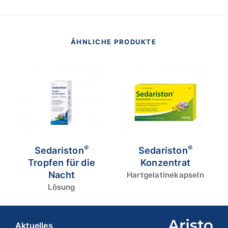
pflanzliches Arzneimittel zur Besserung des
Befindens bei nervlicher Belastung, zur
Unterstützung des Schlafs. Das Arzneimittel ist ein
traditionelles Arzneimittel, das ausschließlich auf
ÄHNLICHE PRODUKTE
Grund langjähriger Anwendung für die
Anwendungsgebiete registriert ist. Enthält 305 mg
Alkohol (Ethanol) pro 20 Tropfen entspr. 412 mg/1
ml (41-47 % w/w). Packungsbeilage beachten. Zu
Risiken und Nebenwirkungen lesen Sie die
Packungsbeilage und fragen Sie Ihre Ärztin, Ihren
Arzt oder in Ihrer Apotheke. (Stand September
2024). Aristo Pharma GmbH, Wallenroder Straße 8-
10, 13435 Berlin.
®
®
Sedariston
Sedariston
Tropfen für die
Konzentrat
Nacht
Hartgelatinekapseln
Lösung
Aktuelles