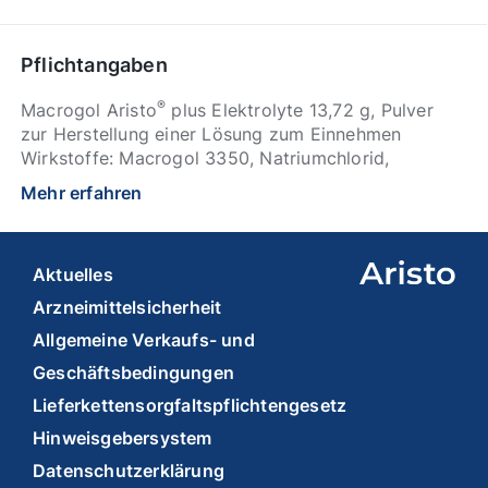
Pflichtangaben
®
Macrogol Aristo
plus Elektrolyte 13,72 g, Pulver
zur Herstellung einer Lösung zum Einnehmen
Wirkstoffe: Macrogol 3350, Natriumchlorid,
Natriumhydrogencarbonat, Kaliumchlorid. Zur
Mehr erfahren
Behandlung von chronischer Verstopfung bei
Erwachsenen und Jugendlichen über 12 Jahren. Zu
Risiken und Nebenwirkungen lesen Sie die
Aktuelles
Packungsbeilage und fragen Sie Ihre Ärztin, Ihren
Arzt oder in Ihrer Apotheke. (apothekenpflichtig).
Arzneimittelsicherheit
(Stand September 2024). Aristo Pharma GmbH,
Allgemeine Verkaufs- und
Wallenroder Straße 8-10, 13435 Berlin.
Geschäftsbedingungen
Lieferkettensorgfaltspflichtengesetz
Hinweisgebersystem
Datenschutzerklärung