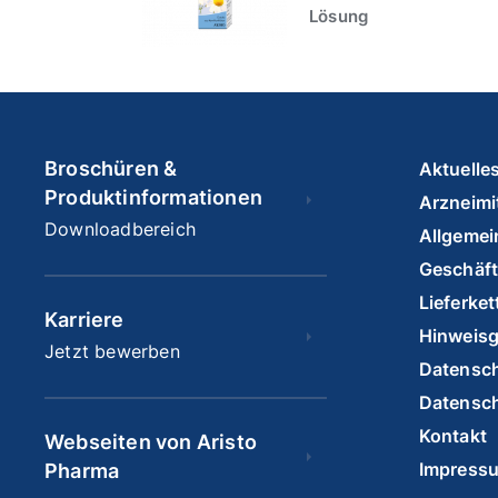
Lösung
Broschüren &
Aktuelle
Produktinformationen
Arzneimit
Downloadbereich
Allgemei
Geschäf
Lieferke
Karriere
Hinweis
Jetzt bewerben
Datensch
Datensch
Kontakt
Webseiten von Aristo
Impress
Pharma