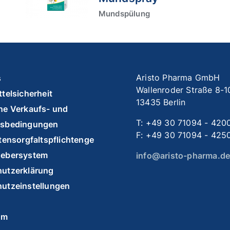
Mundspülung
Aristo Pharma GmbH
s
Wallenroder Straße 8-1
telsicherheit
13435 Berlin
ne Verkaufs- und
T: +49 30 71094 - 420
tsbedingungen
F: +49 30 71094 - 425
ttensorgfaltspflichtengesetz
gebersystem
info@aristo-pharma.d
utzerklärung
utzeinstellungen
um