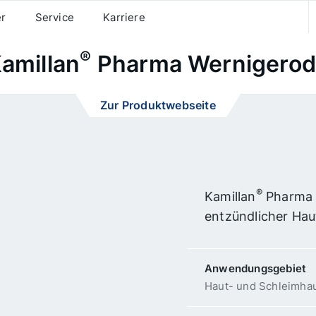
er
Service
Karriere
®
amillan
Pharma Wernigero
Zur Produktwebseite
®
Kamillan
Pharma W
entzündlicher Hau
Anwendungs­gebiet
Haut- und Schleimhau