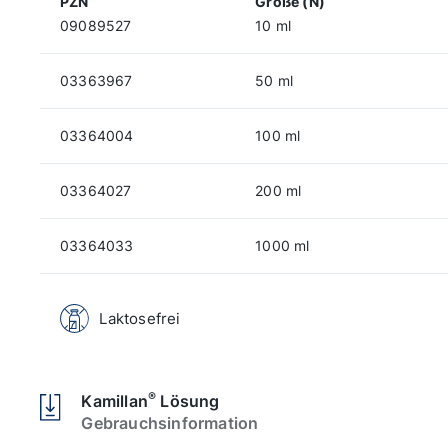
PZN
Größe (N)
09089527
10 ml
03363967
50 ml
03364004
100 ml
03364027
200 ml
03364033
1000 ml
Laktosefrei
®
Kamillan
Lösung
Gebrauchsinformation