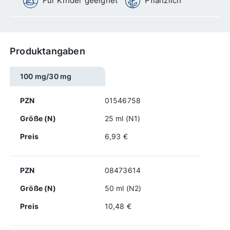
Für Kinder geeignet
Pflanzlich
Produktangaben
100 mg/30 mg
PZN
01546758
Größe (N)
25 ml (N1)
Preis
6,93 €
PZN
08473614
Größe (N)
50 ml (N2)
Preis
10,48 €