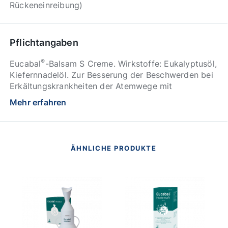
Rückeneinreibung)
Pflichtangaben
®
Eucabal
-Balsam S Creme. Wirkstoffe: Eukalyptusöl,
Kiefernnadelöl. Zur Besserung der Beschwerden bei
Erkältungskrankheiten der Atemwege mit
zähflüssigem Schleim. Enthält Cetylstearylalkohol.
Mehr erfahren
®
Packungsbeilage beachten. Eucabal
Inhalat, 5,0
g/10 g Eucalyptusöl, 5,0 g/10 g Kiefernnadelöl,
Flüssigkeit zur Herstellung eines Dampfes zur
Inhalation. Wirkstoffe: Eucalyptusöl/Kiefernnadelöl.
ÄHNLICHE PRODUKTE
Zur Inhalation zur Besserung der Beschwerden bei
Erkältungskrankheiten der Atemwege mit
zähflüssigem Schleim. Enthält Eucalyptusöl. Zur
Inhalation. Nicht zum Einnehmen! Packungsbeilage
beachten. Zu Risiken und Nebenwirkungen lesen Sie
die Packungsbeilage und fragen Sie Ihre Ärztin,
Ihren Arzt oder in Ihrer Apotheke.