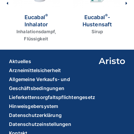
Apothekenpflichtig. (Stand April 2024). Aristo
Pharma GmbH, Wallenroder Straße 8-10, 13435
Berlin.
®
®
Eucabal
Eucabal
-
Inhalator
Hustensaft
Inhalationsdampf,
Sirup
Flüssigkeit
Aktuelles
Arzneimittelsicherheit
Allgemeine Verkaufs- und
Geschäftsbedingungen
Lieferkettensorgfaltspflichtengesetz
Hinweisgebersystem
Datenschutzerklärung
Datenschutzeinstellungen
Kontakt